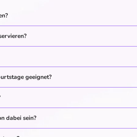
en?
servieren?
burtstage geeignet?
?
n dabei sein?