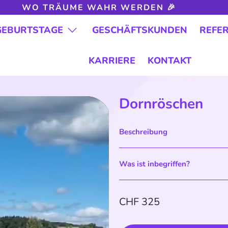
WO TRÄUME WAHR WERDEN 🎉
GEBURTSTAGE
GESCHÄFTSKUNDEN
REFE
KARRIERE
KONTAKT
Dornröschen
Beschreibung
Was ist inbegriffen?
CHF 325